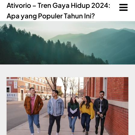
Ativorio – Tren Gaya Hidup 2024:
Apa yang Populer Tahun Ini?