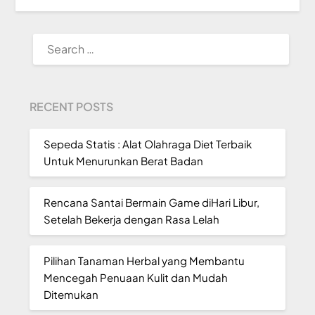
SEARCH
FOR:
RECENT POSTS
Sepeda Statis : Alat Olahraga Diet Terbaik
Untuk Menurunkan Berat Badan
Rencana Santai Bermain Game diHari Libur,
Setelah Bekerja dengan Rasa Lelah
Pilihan Tanaman Herbal yang Membantu
Mencegah Penuaan Kulit dan Mudah
Ditemukan