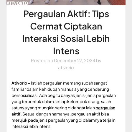
Pergaulan Aktif: Tips
Cermat Ciptakan
Interaksi Sosial Lebih
Intens
Posted on
December 27, 2024
by
ativorio
Ativorio
–
Istilah pergaulan memang sudah sangat
familiar dalam kehidupan manusia yang cenderung
bersosialisasi. Ada begitu banyak jenis-jenis pergaulan
yang terbentuk dalam setiap kelompok orang, salah
satunya yang mungkin sering didengar ialah
pergaulan
aktif
. Sesuai dengan namanya, pergaulan aktif bisa
merujuk pada jenis pergaulan yang di dalamnya terjalin
interaksi lebih intens.