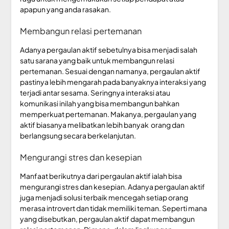
apapun yang anda rasakan.
Membangun relasi pertemanan
Adanya pergaulan aktif sebetulnya bisa menjadi salah
satu sarana yang baik untuk membangun relasi
pertemanan. Sesuai dengan namanya, pergaulan aktif
pastinya lebih mengarah pada banyaknya interaksi yang
terjadi antar sesama. Seringnya interaksi atau
komunikasi inilah yang bisa membangun bahkan
memperkuat pertemanan. Makanya, pergaulan yang
aktif biasanya melibatkan lebih banyak orang dan
berlangsung secara berkelanjutan.
Mengurangi stres dan kesepian
Manfaat berikutnya dari pergaulan aktif ialah bisa
mengurangi stres dan kesepian. Adanya pergaulan aktif
juga menjadi solusi terbaik mencegah setiap orang
merasa introvert dan tidak memiliki teman. Seperti mana
yang disebutkan, pergaulan aktif dapat membangun