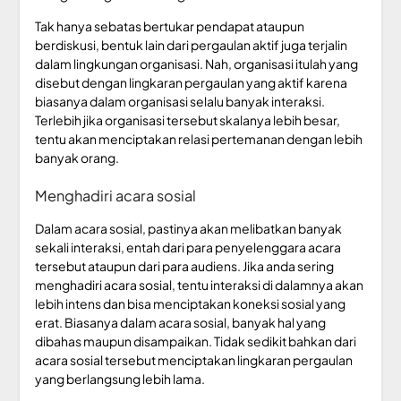
Tak hanya sebatas bertukar pendapat ataupun
berdiskusi, bentuk lain dari pergaulan aktif juga terjalin
dalam lingkungan organisasi. Nah, organisasi itulah yang
disebut dengan lingkaran pergaulan yang aktif karena
biasanya dalam organisasi selalu banyak interaksi.
Terlebih jika organisasi tersebut skalanya lebih besar,
tentu akan menciptakan relasi pertemanan dengan lebih
banyak orang.
Menghadiri acara sosial
Dalam acara sosial, pastinya akan melibatkan banyak
sekali interaksi, entah dari para penyelenggara acara
tersebut ataupun dari para audiens. Jika anda sering
menghadiri acara sosial, tentu interaksi di dalamnya akan
lebih intens dan bisa menciptakan koneksi sosial yang
erat. Biasanya dalam acara sosial, banyak hal yang
dibahas maupun disampaikan. Tidak sedikit bahkan dari
acara sosial tersebut menciptakan lingkaran pergaulan
yang berlangsung lebih lama.