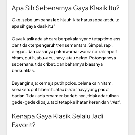
Apa Sih Sebenarnya Gaya Klasik Itu?
Oke, sebelum bahas lebih jauh, kita harus sepakat dulu:
apa sih gaya klasik itu?
Gaya klasik adalah cara berpakaian yang tetap timeless
dan tidak terpengaruh tren sementara. Simpel, rapi,
elegan, dan biasanya pakai warna-warna netral seperti
hitam, putih, abu-abu, navy, atau beige. Potongannya
sederhana, tidak ribet, dan bahannya biasanya
berkualitas.
Bayangin aja: kemeja putih polos, celana kain hitam,
sneakers putih bersih, atau blazer navy yang pas di
badan. Tidak ada ornamen berlebihan, tidak ada tulisan
gede-gede di baju, tapi tetap kelihatan keren dan “
niat
”.
Kenapa Gaya Klasik Selalu Jadi
Favorit?