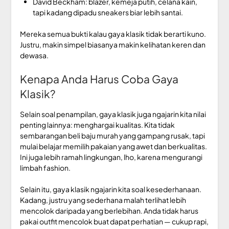
David Beckham: blazer, kemeja putih, celana kain,
tapi kadang dipadu sneakers biar lebih santai.
Mereka semua bukti kalau gaya klasik tidak berarti kuno.
Justru, makin simpel biasanya makin kelihatan keren dan
dewasa.
Kenapa Anda Harus Coba Gaya
Klasik?
Selain soal penampilan, gaya klasik juga ngajarin kita nilai
penting lainnya: menghargai kualitas. Kita tidak
sembarangan beli baju murah yang gampang rusak, tapi
mulai belajar memilih pakaian yang awet dan berkualitas.
Ini juga lebih ramah lingkungan, lho, karena mengurangi
limbah fashion.
Selain itu, gaya klasik ngajarin kita soal kesederhanaan.
Kadang, justru yang sederhana malah terlihat lebih
mencolok daripada yang berlebihan. Anda tidak harus
pakai outfit mencolok buat dapat perhatian — cukup rapi,