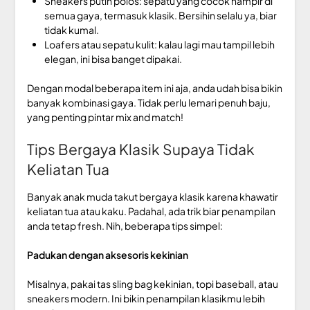
Sneakers putih polos: sepatu yang cocok hampir di
semua gaya, termasuk klasik. Bersihin selalu ya, biar
tidak kumal.
Loafers atau sepatu kulit: kalau lagi mau tampil lebih
elegan, ini bisa banget dipakai.
Dengan modal beberapa item ini aja, anda udah bisa bikin
banyak kombinasi gaya. Tidak perlu lemari penuh baju,
yang penting pintar mix and match!
Tips Bergaya Klasik Supaya Tidak
Keliatan Tua
Banyak anak muda takut bergaya klasik karena khawatir
keliatan tua atau kaku. Padahal, ada trik biar penampilan
anda tetap fresh. Nih, beberapa tips simpel:
Padukan dengan aksesoris kekinian
Misalnya, pakai tas sling bag kekinian, topi baseball, atau
sneakers modern. Ini bikin penampilan klasikmu lebih