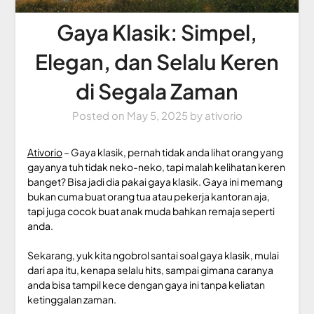
Gaya Klasik: Simpel,
Elegan, dan Selalu Keren
di Segala Zaman
Posted on
May 5, 2025
by
ativorio
Ativorio
– Gaya klasik, pernah tidak anda lihat orang yang
gayanya tuh tidak neko-neko, tapi malah kelihatan keren
banget? Bisa jadi dia pakai gaya klasik. Gaya ini memang
bukan cuma buat orang tua atau pekerja kantoran aja,
tapi juga cocok buat anak muda bahkan remaja seperti
anda.
Sekarang, yuk kita ngobrol santai soal gaya klasik, mulai
dari apa itu, kenapa selalu hits, sampai gimana caranya
anda bisa tampil kece dengan gaya ini tanpa keliatan
ketinggalan zaman.