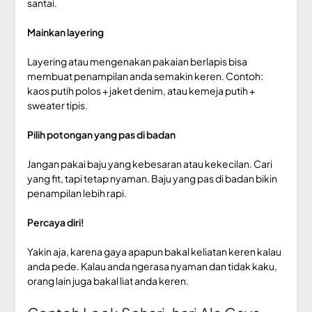
santai.
Mainkan layering
Layering atau mengenakan pakaian berlapis bisa
membuat penampilan anda semakin keren. Contoh:
kaos putih polos + jaket denim, atau kemeja putih +
sweater tipis.
Pilih potongan yang pas di badan
Jangan pakai baju yang kebesaran atau kekecilan. Cari
yang fit, tapi tetap nyaman. Baju yang pas di badan bikin
penampilan lebih rapi.
Percaya diri!
Yakin aja, karena gaya apapun bakal keliatan keren kalau
anda pede. Kalau anda ngerasa nyaman dan tidak kaku,
orang lain juga bakal liat anda keren.