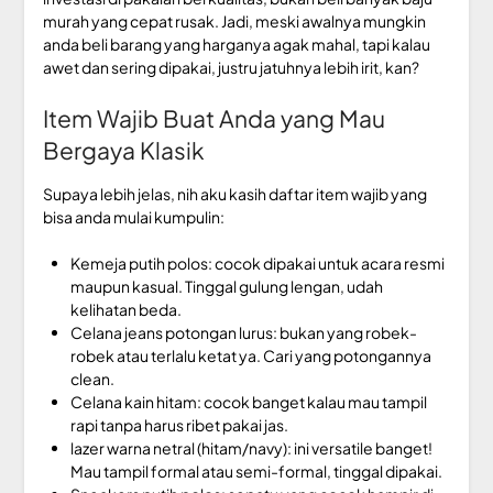
murah yang cepat rusak. Jadi, meski awalnya mungkin
anda beli barang yang harganya agak mahal, tapi kalau
awet dan sering dipakai, justru jatuhnya lebih irit, kan?
Item Wajib Buat Anda yang Mau
Bergaya Klasik
Supaya lebih jelas, nih aku kasih daftar item wajib yang
bisa anda mulai kumpulin:
Kemeja putih polos: cocok dipakai untuk acara resmi
maupun kasual. Tinggal gulung lengan, udah
kelihatan beda.
Celana jeans potongan lurus: bukan yang robek-
robek atau terlalu ketat ya. Cari yang potongannya
clean.
Celana kain hitam: cocok banget kalau mau tampil
rapi tanpa harus ribet pakai jas.
lazer warna netral (hitam/navy): ini versatile banget!
Mau tampil formal atau semi-formal, tinggal dipakai.