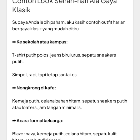
Contoh Look Sehari-hari Ala Gaya
Klasik
Supaya Anda lebih paham, aku kasih contoh outfit harian
bergaya klasik yang mudah ditiru.
➡ Ke sekolah atau kampus:
T-shirt putih polos, jeans biru lurus, sepatu sneakers
putih.
Simpel, rapi, tapi tetap santai.cs
➡ Nongkrong di kafe:
Kemeja putih, celana bahan hitam, sepatu sneakers putih
atau loafers, jam tangan minimalis.
➡ Acara formal keluarga:
Blazer navy, kemeja putih, celana hitam, sepatu kulit
hitam, rambut disisir rapi.