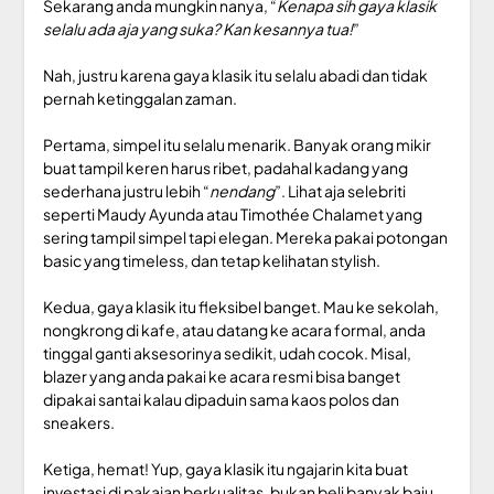
Sekarang anda mungkin nanya, “
Kenapa sih gaya klasik
selalu ada aja yang suka? Kan kesannya tua!
”
Nah, justru karena gaya klasik itu selalu abadi dan tidak
pernah ketinggalan zaman.
Pertama, simpel itu selalu menarik. Banyak orang mikir
buat tampil keren harus ribet, padahal kadang yang
sederhana justru lebih “
nendang
”. Lihat aja selebriti
seperti Maudy Ayunda atau Timothée Chalamet yang
sering tampil simpel tapi elegan. Mereka pakai potongan
basic yang timeless, dan tetap kelihatan stylish.
Kedua, gaya klasik itu fleksibel banget. Mau ke sekolah,
nongkrong di kafe, atau datang ke acara formal, anda
tinggal ganti aksesorinya sedikit, udah cocok. Misal,
blazer yang anda pakai ke acara resmi bisa banget
dipakai santai kalau dipaduin sama kaos polos dan
sneakers.
Ketiga, hemat! Yup, gaya klasik itu ngajarin kita buat
investasi di pakaian berkualitas, bukan beli banyak baju