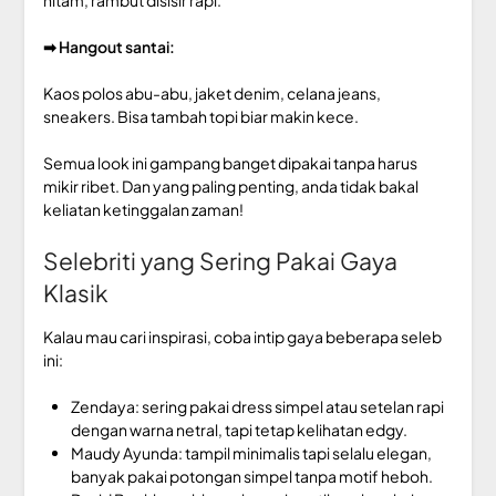
➡ Hangout santai:
Kaos polos abu-abu, jaket denim, celana jeans,
sneakers. Bisa tambah topi biar makin kece.
Semua look ini gampang banget dipakai tanpa harus
mikir ribet. Dan yang paling penting, anda tidak bakal
keliatan ketinggalan zaman!
Selebriti yang Sering Pakai Gaya
Klasik
Kalau mau cari inspirasi, coba intip gaya beberapa seleb
ini:
Zendaya: sering pakai dress simpel atau setelan rapi
dengan warna netral, tapi tetap kelihatan edgy.
Maudy Ayunda: tampil minimalis tapi selalu elegan,
banyak pakai potongan simpel tanpa motif heboh.