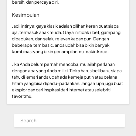
bersih, dan percaya diri.
Kesimpulan
Jadi, intinya: gaya klasik adalah pilihan keren buat siapa
aja, termasuk anak muda.
Gaya ini tidak ribet, gampang
dipadukan, dan selalu relevan kapan pun. Dengan
beberapa item basic, anda udah bisa bikin banyak
kombinasi yang bikin penampilanmu makin kece.
Jika Anda belum pernah mencoba, mulailah perlahan
dengan apa yang Anda miliki. Tidka harus beli baru, siapa
tahu di lemari anda udah ada kemeja putih atau celana
hitam yang bisa dipadu-padankan. Jangan lupa juga buat
eksplor dan cari inspirasi dari internet atau selebriti
favoritmu.
SEARCH
FOR: