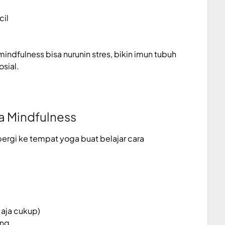
cil
indfulness bisa nurunin stres, bikin imun tubuh
sial.
a Mindfulness
 pergi ke tempat yoga buat belajar cara
aja cukup)
ang