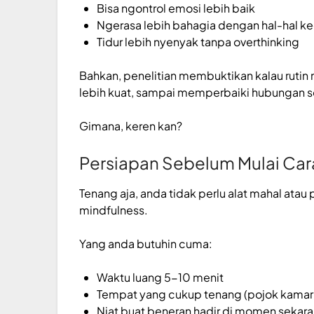
Bisa ngontrol emosi lebih baik
Ngerasa lebih bahagia dengan hal-hal ke
Tidur lebih nyenyak tanpa overthinking
Bahkan, penelitian membuktikan kalau rutin m
lebih kuat, sampai memperbaiki hubungan so
Gimana, keren kan?
Persiapan Sebelum Mulai Car
Tenang aja, anda tidak perlu alat mahal atau
mindfulness.
Yang anda butuhin cuma:
Waktu luang 5-10 menit
Tempat yang cukup tenang (pojok kamar 
Niat buat beneran hadir di momen sekar