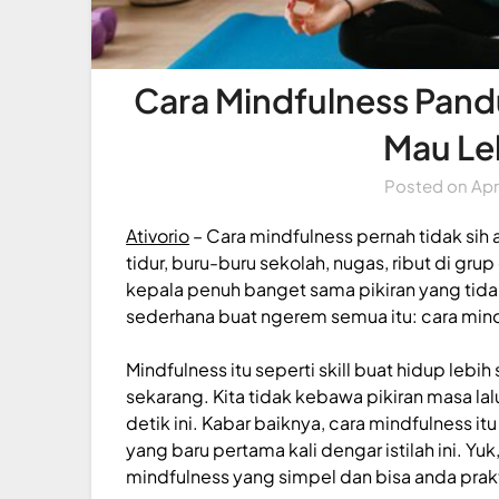
Cara Mindfulness Pand
Mau Le
Posted on
Apr
Ativorio
– Cara mindfulness pernah tidak sih 
tidur, buru-buru sekolah, nugas, ribut di gru
kepala penuh banget sama pikiran yang tida
sederhana buat ngerem semua itu: cara min
Mindfulness itu seperti skill buat hidup lebih
sekarang. Kita tidak kebawa pikiran masa la
detik ini. Kabar baiknya, cara mindfulness i
yang baru pertama kali dengar istilah ini.
Yuk
mindfulness yang simpel dan bisa anda prak