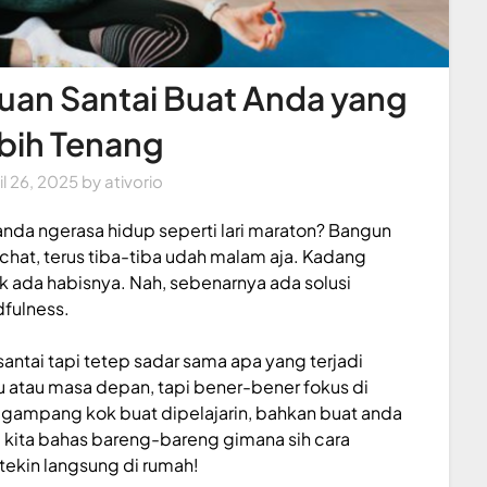
uan Santai Buat Anda yang
bih Tenang
il 26, 2025
by
ativorio
anda ngerasa hidup seperti lari maraton? Bangun
p chat, terus tiba-tiba udah malam aja. Kadang
k ada habisnya. Nah, sebenarnya ada solusi
dfulness.
 santai tapi tetep sadar sama apa yang terjadi
lu atau masa depan, tapi bener-bener fokus di
tu gampang kok buat dipelajarin, bahkan buat anda
, kita bahas bareng-bareng gimana sih cara
tekin langsung di rumah!